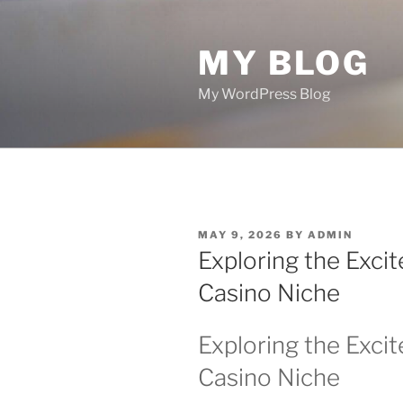
Skip
to
MY BLOG
content
My WordPress Blog
POSTED
MAY 9, 2026
BY
ADMIN
ON
Exploring the Exci
Casino Niche
Exploring the Exci
Casino Niche