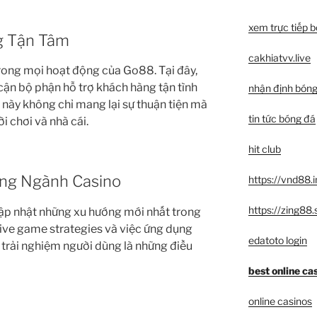
xem trực tiếp 
g Tận Tâm
cakhiatvv.live
rong mọi hoạt động của Go88. Tại đây,
cận bộ phận hỗ trợ khách hàng tận tình
nhận định bóng
 này không chỉ mang lại sự thuận tiện mà
tin tức bóng đá
i chơi và nhà cái.
hit club
ng Ngành Casino
https://vnd88.i
https://zing88.
ập nhật những xu hướng mới nhất trong
sive game strategies và việc ứng dụng
edatoto login
 trải nghiệm người dùng là những điều
best online ca
online casinos