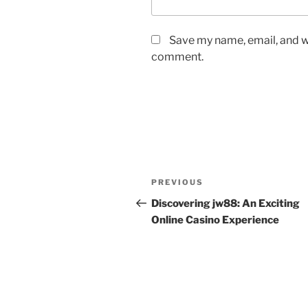
Save my name, email, and we
comment.
Post
Previous
PREVIOUS
navigation
Post
Discovering jw88: An Exciting
Online Casino Experience