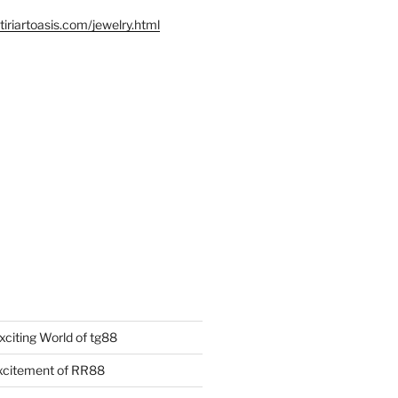
iriartoasis.com/jewelry.html
xciting World of tg88
xcitement of RR88