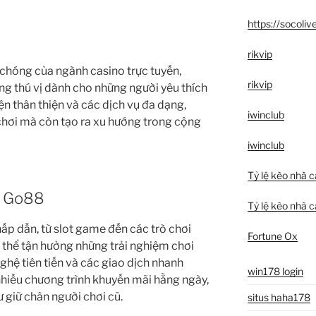
https://socolive
rikvip
 chóng của ngành casino trực tuyến,
rikvip
ng thú vị dành cho những người yêu thích
ện thân thiện và các dịch vụ đa dạng,
iwinclub
chơi mà còn tạo ra xu hướng trong cộng
iwinclub
Tỷ lệ kèo nhà c
a Go88
Tỷ lệ kèo nhà c
ấp dẫn, từ slot game đến các trò chơi
Fortune Ox
ó thể tận hưởng những trải nghiệm chơi
ệ tiên tiến và các giao dịch nhanh
win178 login
hiều chương trình khuyến mãi hằng ngày,
 giữ chân người chơi cũ.
situs haha178