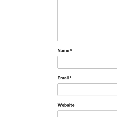
Name
*
Email
*
Website