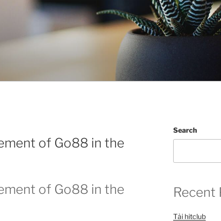
Search
tement of Go88 in the
tement of Go88 in the
Recent 
Tải hitclub