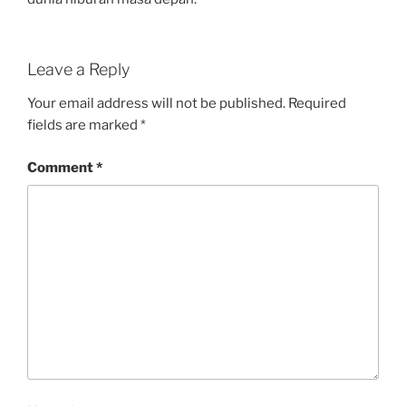
Leave a Reply
Your email address will not be published.
Required
fields are marked
*
Comment
*