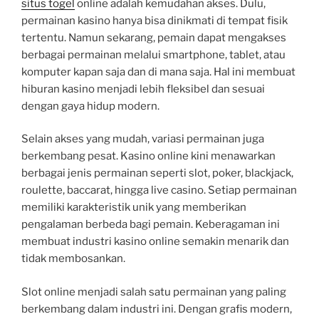
situs togel
online adalah kemudahan akses. Dulu,
permainan kasino hanya bisa dinikmati di tempat fisik
tertentu. Namun sekarang, pemain dapat mengakses
berbagai permainan melalui smartphone, tablet, atau
komputer kapan saja dan di mana saja. Hal ini membuat
hiburan kasino menjadi lebih fleksibel dan sesuai
dengan gaya hidup modern.
Selain akses yang mudah, variasi permainan juga
berkembang pesat. Kasino online kini menawarkan
berbagai jenis permainan seperti slot, poker, blackjack,
roulette, baccarat, hingga live casino. Setiap permainan
memiliki karakteristik unik yang memberikan
pengalaman berbeda bagi pemain. Keberagaman ini
membuat industri kasino online semakin menarik dan
tidak membosankan.
Slot online menjadi salah satu permainan yang paling
berkembang dalam industri ini. Dengan grafis modern,